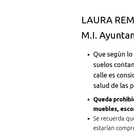
LAURA REMI
M.I. Ayunta
Que según lo 
suelos contam
calle es cons
salud de las 
Queda prohibi
muebles, esc
Se recuerda que
estarían compr