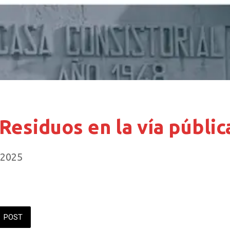
esiduos en la vía públic
/2025
POST